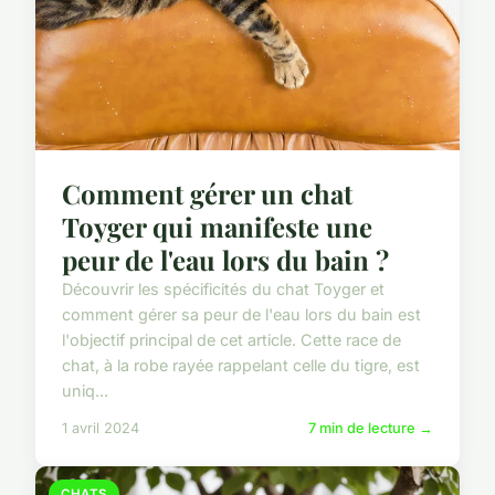
Comment gérer un chat
Toyger qui manifeste une
peur de l'eau lors du bain ?
Découvrir les spécificités du chat Toyger et
comment gérer sa peur de l'eau lors du bain est
l'objectif principal de cet article. Cette race de
chat, à la robe rayée rappelant celle du tigre, est
uniq...
1 avril 2024
7 min de lecture →
CHATS