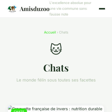
L'excellence absolue pour
Amisduzoo
une vie commune sans
fausse note
Accueil
› Chats
🐱
Chats
Le monde félin sous toutes ses facettes
CHATS