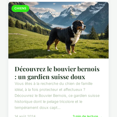
CHIENS
Découvrez le bouvier bernois
: un gardien suisse doux
Vous êtes à la recherche du chien de famille
idéal, à la fois protecteur et affectueux ?
Découvrez le Bouvier Bernois, ce gardien suisse
historique dont le pelage tricolore et le
tempérament doux capt...
14 août 2024
3 min de lecture →