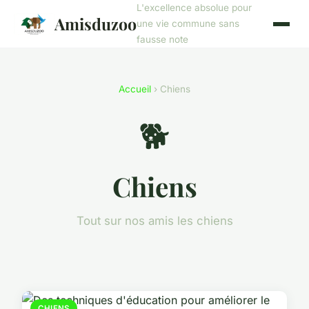
L'excellence absolue pour
Amisduzoo
une vie commune sans
fausse note
Accueil
› Chiens
🐕
Chiens
Tout sur nos amis les chiens
CHIENS