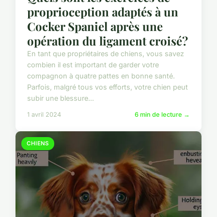
proprioception adaptés à un
Cocker Spaniel après une
opération du ligament croisé?
En tant que propriétaires de chiens, vous savez
combien il est important de garder votre
compagnon à quatre pattes en bonne santé.
Parfois, malgré tous vos efforts, votre chien peut
subir une blessure...
1 avril 2024
6 min de lecture →
CHIENS