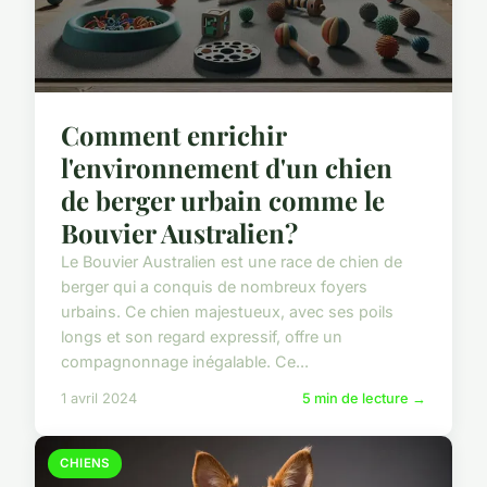
Comment enrichir
l'environnement d'un chien
de berger urbain comme le
Bouvier Australien?
Le Bouvier Australien est une race de chien de
berger qui a conquis de nombreux foyers
urbains. Ce chien majestueux, avec ses poils
longs et son regard expressif, offre un
compagnonnage inégalable. Ce...
1 avril 2024
5 min de lecture →
CHIENS