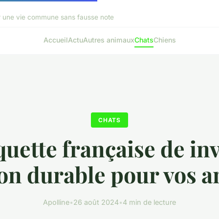
r une vie commune sans fausse note
Accueil
Actu
Autres animaux
Chats
Chiens
CHATS
uette française de inv
ion durable pour vos 
Apolline
•
26 août 2024
•
4 min de lecture