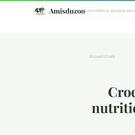
Amisduzoo
L'excellence absolue pou
Accueil
›
Chats
Croq
nutrit