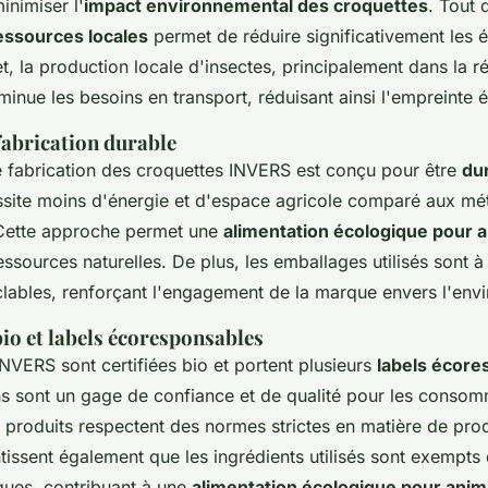
minimiser l'
impact environnemental des croquettes
. Tout 
essources locales
permet de réduire significativement les 
t, la production locale d'insectes, principalement dans la 
inue les besoins en transport, réduisant ainsi l'empreinte 
fabrication durable
 fabrication des croquettes INVERS est conçu pour être
du
ssite moins d'énergie et d'espace agricole comparé aux m
. Cette approche permet une
alimentation écologique pour 
essources naturelles. De plus, les emballages utilisés sont 
clables, renforçant l'engagement de la marque envers l'env
bio et labels écoresponsables
NVERS sont certifiées bio et portent plusieurs
labels écore
ons sont un gage de confiance et de qualité pour les consom
s produits respectent des normes strictes en matière de pro
tissent également que les ingrédients utilisés sont exempts 
iques, contribuant à une
alimentation écologique pour ani