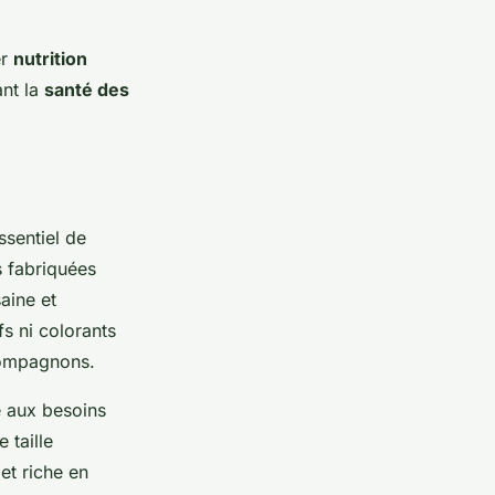
er
nutrition
ant la
santé des
ssentiel de
s fabriquées
aine et
s ni colorants
 compagnons.
e aux besoins
 taille
et riche en