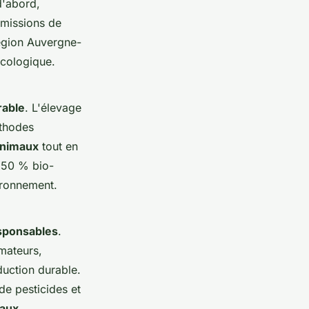
d'abord,
émissions de
région Auvergne-
écologique.
rable
. L'élevage
éthodes
animaux
tout en
à 50 % bio-
ironnement.
sponsables
.
mateurs,
duction durable.
de pesticides et
maux
.