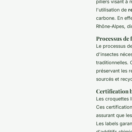
piliers visant à 
l'utilisation de
r
carbone. En effe
Rhône-Alpes, dim
Processus de 
Le processus de
d'insectes néce
traditionnelles
préservant les r
sourcés et recy
Certification 
Les croquettes I
Ces certificati
assurant que le
Les labels garan
d'additifs chim