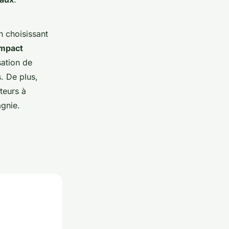
n choisissant
impact
sation de
. De plus,
teurs à
gnie.