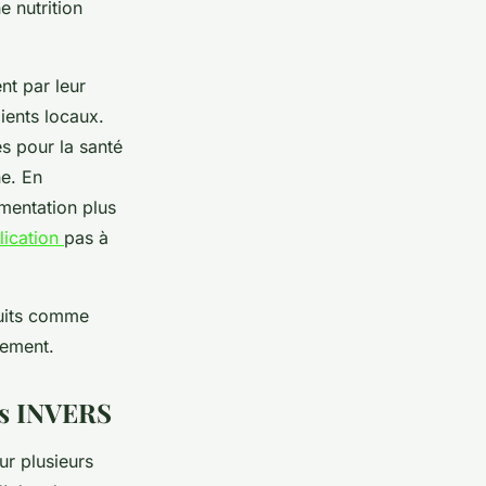
e nutrition
nt par leur
ients locaux.
s pour la santé
ne. En
mentation plus
lication
pas à
duits comme
nement.
es INVERS
r plusieurs