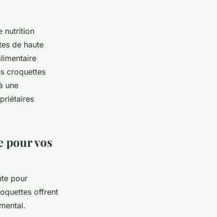
 nutrition
tes de haute
alimentaire
s croquettes
à une
priétaires
e pour vos
nte pour
roquettes offrent
mental.