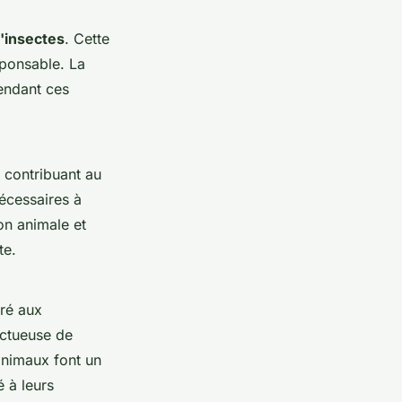
'insectes
. Cette
sponsable. La
rendant ces
 contribuant au
nécessaires à
on animale et
te.
aré aux
ectueuse de
animaux font un
é à leurs