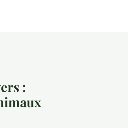
ers :
animaux