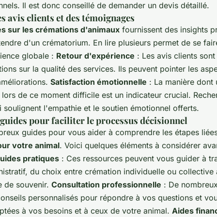
nnels. Il est donc conseillé de demander un devis détaillé.
 avis clients et des témoignages
s sur les crémations d'animaux
fournissent des insights p
tendre d'un crématorium. En lire plusieurs permet de se fair
rience globale :
Retour d'expérience
: Les avis clients son
ions sur la qualité des services. Ils peuvent pointer les aspe
améliorations.
Satisfaction émotionnelle
: La manière dont
ts lors de ce moment difficile est un indicateur crucial. Rech
soulignent l'empathie et le soutien émotionnel offerts.
guides pour faciliter le processus décisionnel
mbreux guides pour vous aider à comprendre les étapes liée
ur votre animal
. Voici quelques éléments à considérer ava
uides pratiques
: Ces ressources peuvent vous guider à tra
stratif, du choix entre crémation individuelle ou collective 
e de souvenir.
Consultation professionnelle
: De nombreux
onseils personnalisés pour répondre à vos questions et vous
ptées à vos besoins et à ceux de votre animal.
Aides finan