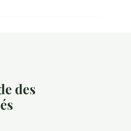
de des
sés