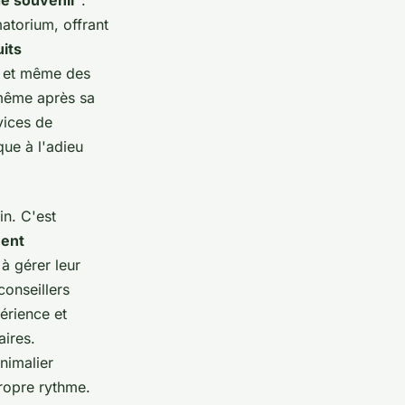
e souvenir
:
atorium, offrant
its
s et même des
 même après sa
vices de
ue à l'adieu
n. C'est
ent
 à gérer leur
onseillers
érience et
aires.
animalier
propre rythme.