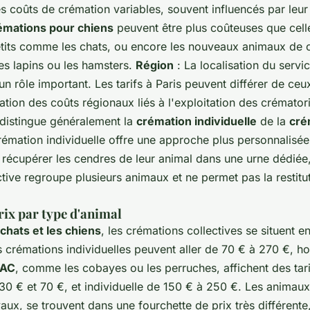
s coûts de crémation variables, souvent influencés par leur t
émations pour chiens
peuvent être plus coûteuses que cell
tits comme les chats, ou encore les nouveaux animaux de
es lapins ou les hamsters.
Région
: La localisation du servi
n rôle important. Les tarifs à Paris peuvent différer de ce
iation des coûts régionaux liés à l'exploitation des crémato
distingue généralement la
crémation individuelle
de la
cré
rémation individuelle offre une approche plus personnalisé
 récupérer les cendres de leur animal dans une urne dédiée,
tive regroupe plusieurs animaux et ne permet pas la restitu
rix par type d'animal
chats et les chiens
, les crémations collectives se situent e
s crémations individuelles peuvent aller de 70 € à 270 €, ho
AC
, comme les cobayes ou les perruches, affichent des tar
 30 € et 70 €, et individuelle de 150 € à 250 €. Les animau
ux, se trouvent dans une fourchette de prix très différente