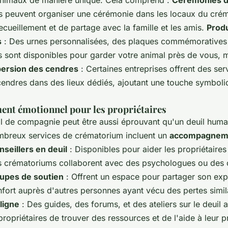
imaux de manière unique. Cela comprend :
Cérémonies d
es peuvent organiser une cérémonie dans les locaux du crém
cueillement et de partage avec la famille et les amis.
Produ
s
: Des urnes personnalisées, des plaques commémorative
es sont disponibles pour garder votre animal près de vous,
persion des cendres
: Certaines entreprises offrent des ser
cendres dans des lieux dédiés, ajoutant une touche symboliq
t émotionnel pour les propriétaires
l de compagnie peut être aussi éprouvant qu'un deuil humai
breux services de crématorium incluent un
accompagnem
nseillers en deuil
: Disponibles pour aider les propriétaires
ns crématoriums collaborent avec des psychologues ou des c
upes de soutien
: Offrent un espace pour partager son exp
fort auprès d'autres personnes ayant vécu des pertes simil
ligne
: Des guides, des forums, et des ateliers sur le deuil 
ropriétaires de trouver des ressources et de l'aide à leur 