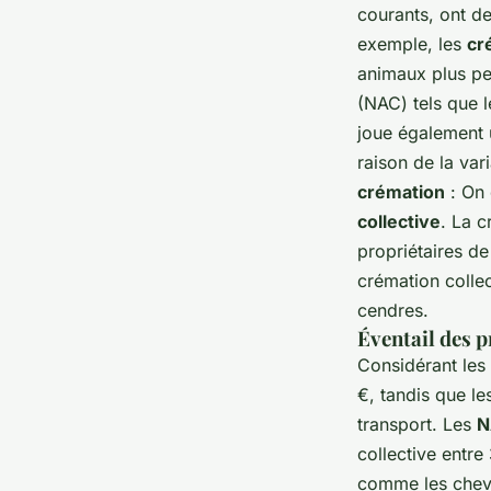
courants, ont de
exemple, les
cr
animaux plus pe
(NAC) tels que l
joue également u
raison de la var
crémation
: On 
collective
. La c
propriétaires de
crémation collec
cendres.
Éventail des p
Considérant les
€, tandis que le
transport. Les
N
collective entre
comme les cheva