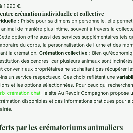
à 1 990 €.
ntre crémation individuelle et collective
iduelle
: Prisée pour sa dimension personnelle, elle permet
nimal de manière plus intime, souvent à travers la collect
ette option offre aussi des services supplémentaires tels q
mporaire du corps, la personnalisation de l'urne et des mo
vant la crémation.
Crémation collective
: Bien qu'économiq
estitution des cendres, car plusieurs animaux sont incinéré
ut convenir aux propriétaires ne souhaitant pas récupérer l
ins un service respectueux. Ces choix reflètent une
variabi
tions et les options sélectionnées. Pour ceux qui recherchen
rix crémation chat
, le site Au Revoir Compagnon propose 
crémation disponibles et des informations pratiques pour ai
airée.
fferts par les crématoriums animaliers