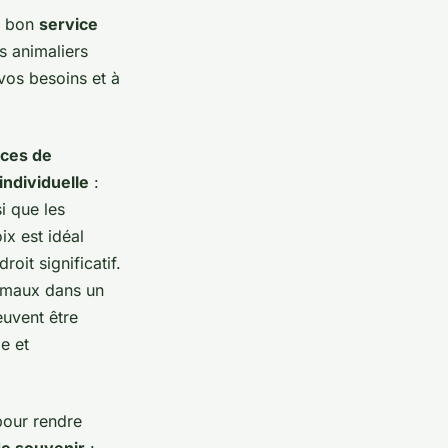
e bon
service
s animaliers
vos besoins et à
ices de
individuelle
:
i que les
x est idéal
oit significatif.
nimaux dans un
euvent être
e et
our rendre