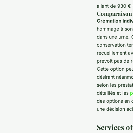
allant de 930 € 
Comparaison e
Crémation indiv
hommage à son a
dans une urne. C
conservation te
recueillement a
prévoit pas de r
Cette option pe
désirant néanmo
selon les presta
détaillés et les
p
des options en 
une décision écl
Services o