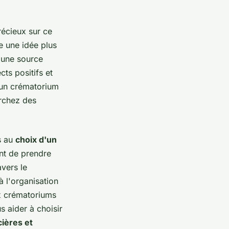
récieux sur ce
e une idée plus
t une source
cts positifs et
 un crématorium
erchez des
s au
choix d'un
nt de prendre
vers le
à l'organisation
 crématoriums
 aider à choisir
cières et