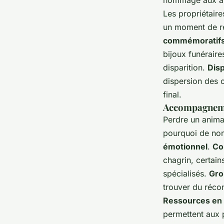
hommage aux an
Les propriétair
un moment de re
commémoratif
bijoux funérair
disparition.
Dis
dispersion des 
final.
Accompagnemen
Perdre un anima
pourquoi de nom
émotionnel
.
Co
chagrin, certai
spécialisés.
Gro
trouver du récon
Ressources en 
permettent aux p