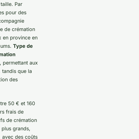
aille. Par
es pour des
 compagnie
ce de crémation
ux en province en
riums.
Type de
mation
e, permettant aux
 tandis que la
tion des
ntre 50 € et 160
rs frais de
ifs de crémation
x plus grands,
, avec des coûts