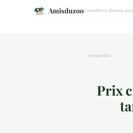
Amisduzoo
L'excellence absolue pou
Accueil
›
Actu
Prix 
ta