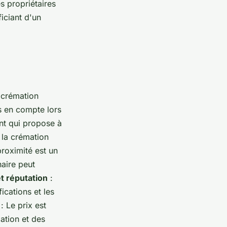
es propriétaires
iciant d'un
 crémation
is en compte lors
nt qui propose à
à la crémation
proximité est un
aire peut
et réputation
:
ications et les
: Le prix est
mation et des