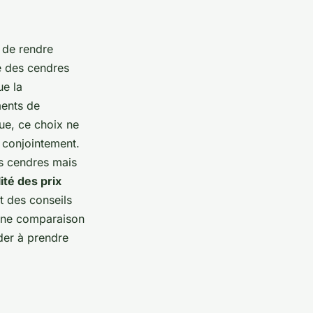
 de rendre
e des cendres
ue la
ments de
ue, ce choix ne
s conjointement.
es cendres mais
lité des prix
t des conseils
une comparaison
der à prendre