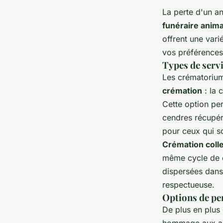
La perte d'un a
funéraire anima
offrent une vari
vos préférences
Types de serv
Les crématorium
crémation
: la 
Cette option per
cendres récupér
pour ceux qui so
Crémation coll
même cycle de c
dispersées dans 
respectueuse.
Options de per
De plus en plus