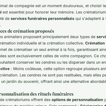
nimal de compagnie est un moment douloureux, et choisir l
l
est essentiel pour honorer leur mémoire. Les crématorium
été de
services funéraires personnalisés
qui s'adaptent à 
.
ices de crémation proposés
s animaliers proposent principalement deux types de
serv
crémation individuelle et la crémation collective.
Crémation 
met de crématiser un seul animal à la fois, garantissant ains
ées sont exclusivement celles de votre compagnon. Ce choi
uhaitent conserver les cendres ou les disperser dans un endr
ective
: Moins coûteuse, cette option regroupe plusieurs a
rémation. Les cendres ne sont pas restituées, mais elles p
un jardin du souvenir, offrant ainsi une alternative abordabl
sonnalisation des rituels funéraires
 de crématoriums offrent des
options de personnalisation
p