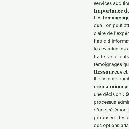
services additio
Importance des
Les
témoignage
que l'on peut at
claire de l'expé
fiable d'informat
les éventuelles 
traite ses clien
témoignages qui 
Ressources et 
Il existe de no
crématorium po
une décision :
G
processus admini
d'une cérémoni
proposent des c
des options ada