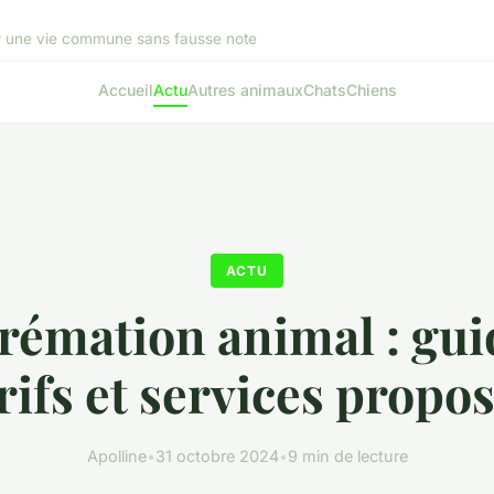
r une vie commune sans fausse note
Accueil
Actu
Autres animaux
Chats
Chiens
ACTU
crémation animal : gui
rifs et services propo
Apolline
•
31 octobre 2024
•
9 min de lecture